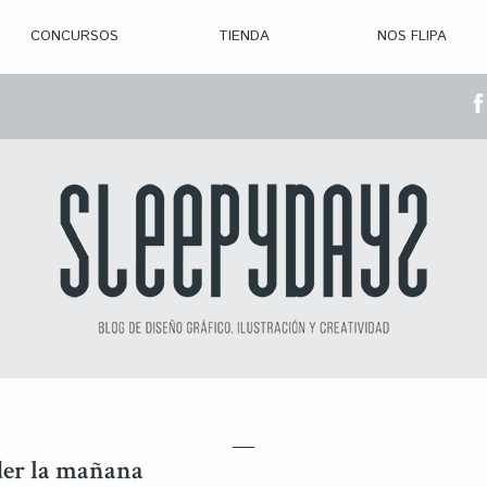
CONCURSOS
TIENDA
NOS FLIPA
> CON. ABIERTAS
> CON. CERRADA
> CONVOCADOS
> GANADORES
der la mañana