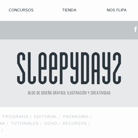
CONCURSOS
TIENDA
NOS FLIPA
> CON. ABIERTAS
> CON. CERRADA
> CONVOCADOS
> GANADORES
TIPOGRAFÍA
EDITORIAL
PACKAGING
NA
TUTORIALES
OCHO
RECURSOS