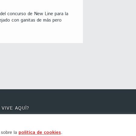
del concurso de New Line para la
dejado con ganitas de más pero
 VIVE AQUÍ?
 Sleepydays están su creador, Agu
 sus fieles escuderas, Anna León y Elena
ntos comparten contigo nombres que les
 sobre la
politica de cookies
.
 proyectos que les flipan, recursos que te