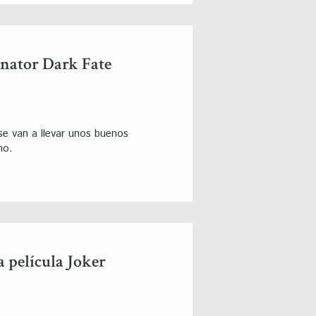
inator Dark Fate
e van a llevar unos buenos
mo.
a película Joker