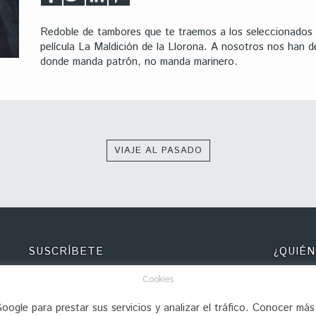
Redoble de tambores que te traemos a los seleccionados 
película La Maldición de la Llorona. A nosotros nos han 
donde manda patrón, no manda marinero.
VIAJE AL PASADO
SUSCRÍBETE
¿QUIÉN
Recibe nuestra newsletter para estar al tanto de
Detrás de
Cookies
todo, todo y todo
Méndez, y
Pérez. Ju
ogle para prestar sus servicios y analizar el tráfico. Conocer más
encantan,