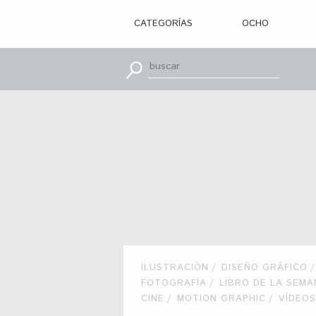
CATEGORÍAS
OCHO
> ILUSTRACIÓN
> DISEÑO
GRÁFICO
> APRENDE
CON
> TIPOGRAFÍA
> EDITORIAL
> BRANDING
> OCHO
> PACKAGING
> SR.
SLEEPLESS
> WEB
> CINE
> VÍDEOS
> MOTION
> CONCURSOS
> TUTORIALES
> RECURSOS
ILUSTRACIÓN
DISEÑO GRÁFICO
>
FOTOGRAFÍA
LIBRO DE LA SEMA
DESCUBRIENDO
CINE
A
MOTION GRAPHIC
VÍDEOS
> LIBROS