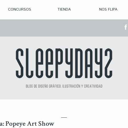
CONCURSOS
TIENDA
NOS FLIPA
> CON. ABIERTAS
> CON. CERRADA
> CONVOCADOS
> GANADORES
a: Popeye Art Show