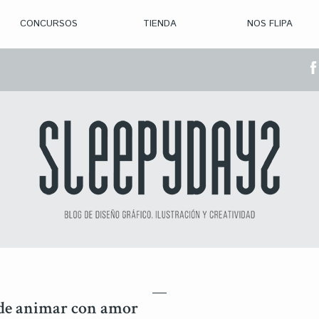
CONCURSOS
TIENDA
NOS FLIPA
> CON. ABIERTAS
> CON. CERRADA
> CONVOCADOS
> GANADORES
de animar con amor