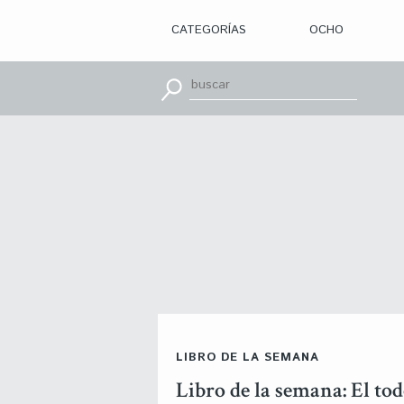
CATEGORÍAS
OCHO
> ILUSTRACIÓN
> DISEÑO
GRÁFICO
> APRENDE
CON
> TIPOGRAFÍA
> EDITORIAL
> BRANDING
> OCHO
> PACKAGING
> SR.
SLEEPLESS
> WEB
> CINE
> VÍDEOS
> MOTION
> CONCURSOS
> TUTORIALES
> RECURSOS
>
LIBRO DE LA SEMANA
DESCUBRIENDO
A
Libro de la semana: El to
> LIBROS