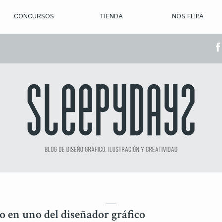
CONCURSOS
TIENDA
NOS FLIPA
> CON. ABIERTAS
> CON. CERRADA
> CONVOCADOS
> GANADORES
do en uno del diseñador gráfico