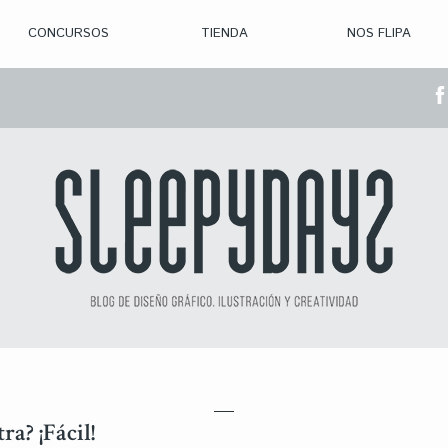
CONCURSOS
TIENDA
NOS FLIPA
> CON. ABIERTAS
> CON. CERRADA
> CONVOCADOS
> GANADORES
ra? ¡Fácil!