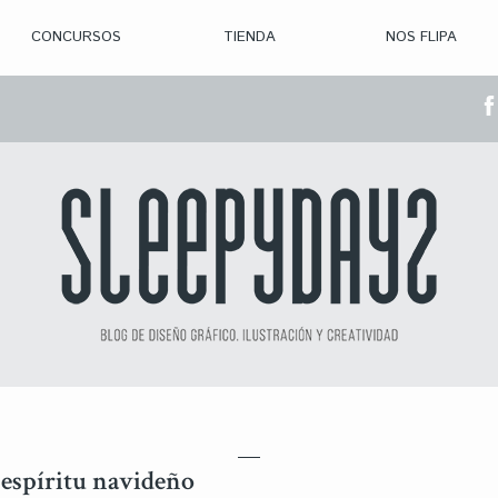
CONCURSOS
TIENDA
NOS FLIPA
> CON. ABIERTAS
> CON. CERRADA
> CONVOCADOS
> GANADORES
 espíritu navideño