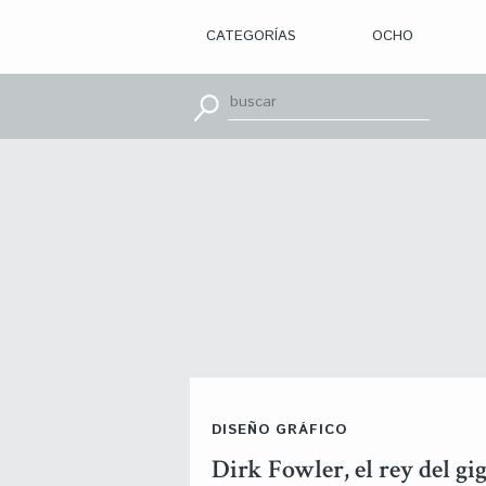
CATEGORÍAS
OCHO
> ILUSTRACIÓN
> DISEÑO
GRÁFICO
> APRENDE
CON
> TIPOGRAFÍA
> EDITORIAL
> BRANDING
> OCHO
> PACKAGING
> SR.
SLEEPLESS
> WEB
> CINE
> VÍDEOS
> MOTION
> CONCURSOS
> TUTORIALES
> RECURSOS
>
DISEÑO GRÁFICO
DESCUBRIENDO
A
Dirk Fowler, el rey del gig
> LIBROS