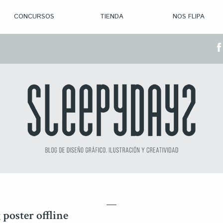
CONCURSOS
TIENDA
NOS FLIPA
> CON. ABIERTAS
> CON. CERRADA
> CONVOCADOS
> GANADORES
 poster offline