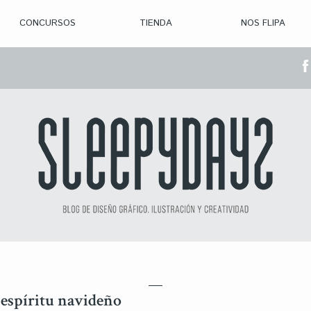
CONCURSOS
TIENDA
NOS FLIPA
> CON. ABIERTAS
> CON. CERRADA
> CONVOCADOS
> GANADORES
 espíritu navideño