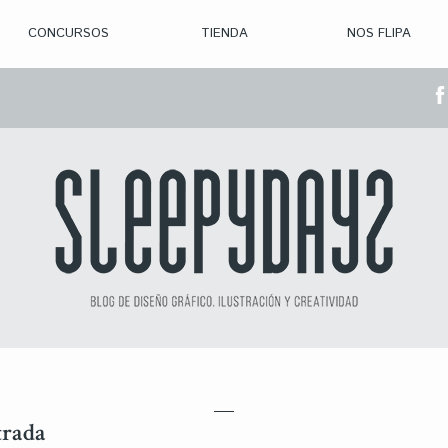
CONCURSOS
TIENDA
NOS FLIPA
> CON. ABIERTAS
> CON. CERRADA
> CONVOCADOS
> GANADORES
trada