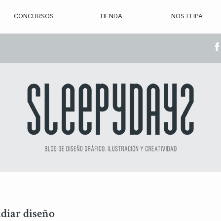
CONCURSOS
TIENDA
NOS FLIPA
> CON. ABIERTAS
> CON. CERRADA
> CONVOCADOS
> GANADORES
udiar diseño