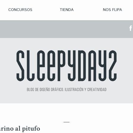
CONCURSOS
TIENDA
NOS FLIPA
> CON. ABIERTAS
> CON. CERRADA
> CONVOCADOS
> GANADORES
rino al pitufo