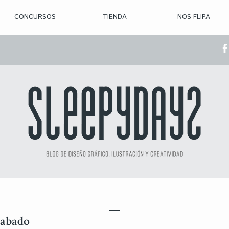
CONCURSOS
TIENDA
NOS FLIPA
> CON. ABIERTAS
> CON. CERRADA
> CONVOCADOS
> GANADORES
rabado