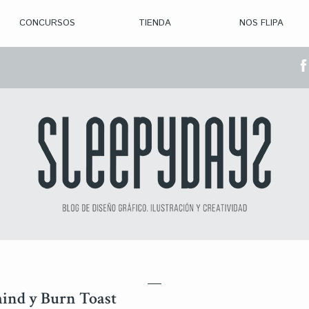
CONCURSOS
TIENDA
NOS FLIPA
> CON. ABIERTAS
> CON. CERRADA
> CONVOCADOS
> GANADORES
mind y Burn Toast