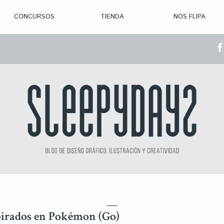
CONCURSOS
TIENDA
NOS FLIPA
> CON. ABIERTAS
> CON. CERRADA
> CONVOCADOS
> GANADORES
spirados en Pokémon (Go)