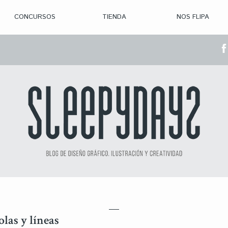
CONCURSOS
TIENDA
NOS FLIPA
> CON. ABIERTAS
> CON. CERRADA
> CONVOCADOS
> GANADORES
las y líneas