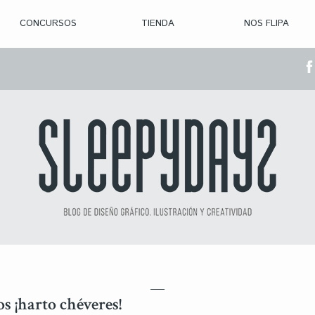
CONCURSOS
TIENDA
NOS FLIPA
> CON. ABIERTAS
> CON. CERRADA
> CONVOCADOS
> GANADORES
os ¡harto chéveres!