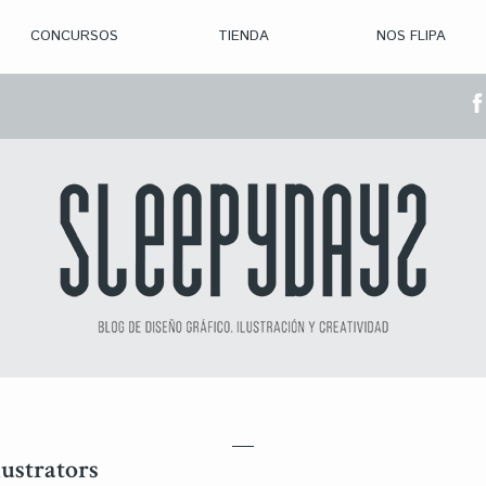
CONCURSOS
TIENDA
NOS FLIPA
> CON. ABIERTAS
> CON. CERRADA
> CONVOCADOS
> GANADORES
lustrators