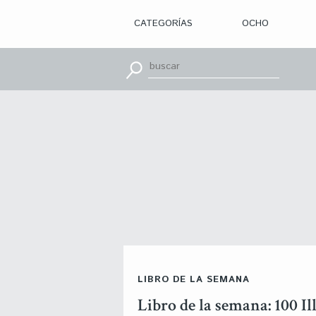
CATEGORÍAS
OCHO
> ILUSTRACIÓN
> DISEÑO
GRÁFICO
> APRENDE
CON
> TIPOGRAFÍA
> EDITORIAL
> BRANDING
> OCHO
> PACKAGING
> SR.
SLEEPLESS
> WEB
> CINE
> VÍDEOS
> MOTION
> CONCURSOS
> TUTORIALES
> RECURSOS
>
LIBRO DE LA SEMANA
DESCUBRIENDO
A
Libro de la semana: 100 Il
> LIBROS