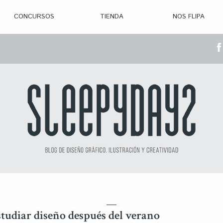
CONCURSOS
TIENDA
NOS FLIPA
> CON. ABIERTAS
> CON. CERRADA
> CONVOCADOS
> GANADORES
studiar diseño después del verano