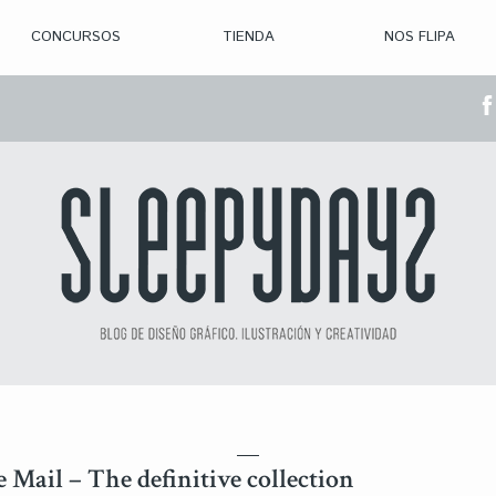
CONCURSOS
TIENDA
NOS FLIPA
> CON. ABIERTAS
> CON. CERRADA
> CONVOCADOS
> GANADORES
e Mail – The definitive collection