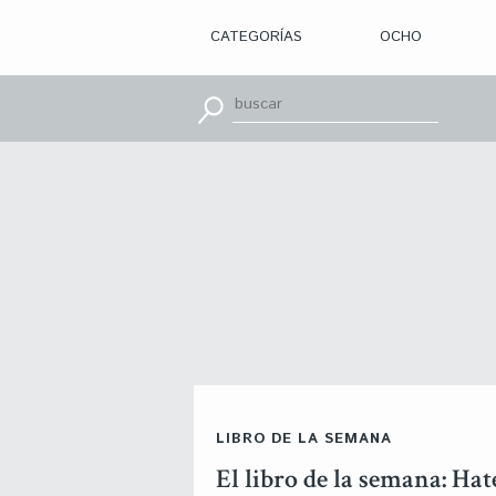
CATEGORÍAS
OCHO
> ILUSTRACIÓN
> DISEÑO
GRÁFICO
> APRENDE
CON
> TIPOGRAFÍA
> EDITORIAL
> BRANDING
> OCHO
> PACKAGING
> SR.
SLEEPLESS
> WEB
> CINE
> VÍDEOS
> MOTION
> CONCURSOS
> TUTORIALES
> RECURSOS
>
LIBRO DE LA SEMANA
DESCUBRIENDO
A
El libro de la semana: Hat
> LIBROS