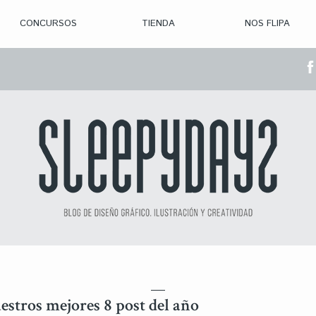
CONCURSOS
TIENDA
NOS FLIPA
> CON. ABIERTAS
> CON. CERRADA
> CONVOCADOS
> GANADORES
stros mejores 8 post del año