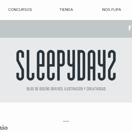
CONCURSOS
TIENDA
NOS FLIPA
> CON. ABIERTAS
> CON. CERRADA
> CONVOCADOS
> GANADORES
mio