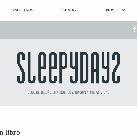
CONCURSOS
TIENDA
NOS FLIPA
> CON. ABIERTAS
> CON. CERRADA
> CONVOCADOS
> GANADORES
n libro