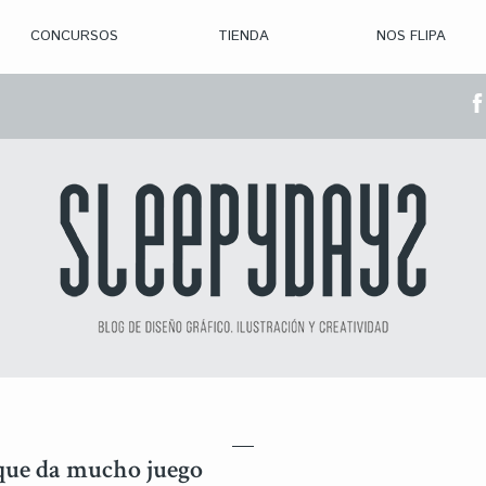
CONCURSOS
TIENDA
NOS FLIPA
> CON. ABIERTAS
> CON. CERRADA
> CONVOCADOS
> GANADORES
que da mucho juego