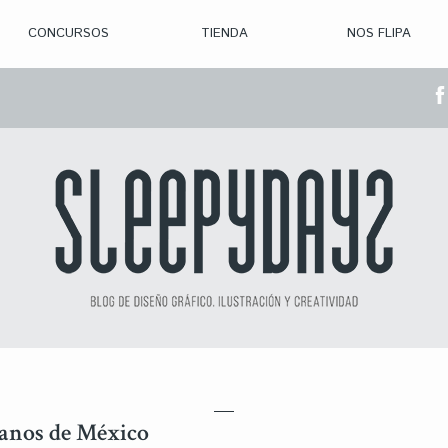
CONCURSOS
TIENDA
NOS FLIPA
> CON. ABIERTAS
> CON. CERRADA
> CONVOCADOS
> GANADORES
banos de México