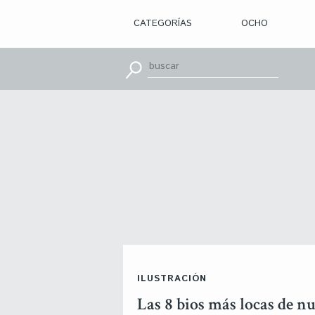
CATEGORÍAS
OCHO
> ILUSTRACIÓN
> DISEÑO
GRÁFICO
> APRENDE
CON
> TIPOGRAFÍA
> EDITORIAL
> BRANDING
> OCHO
> PACKAGING
> SR.
SLEEPLESS
> WEB
> CINE
> VÍDEOS
> MOTION
> CONCURSOS
> TUTORIALES
> RECURSOS
>
ILUSTRACIÓN
DESCUBRIENDO
A
Las 8 bios más locas de nu
> LIBROS