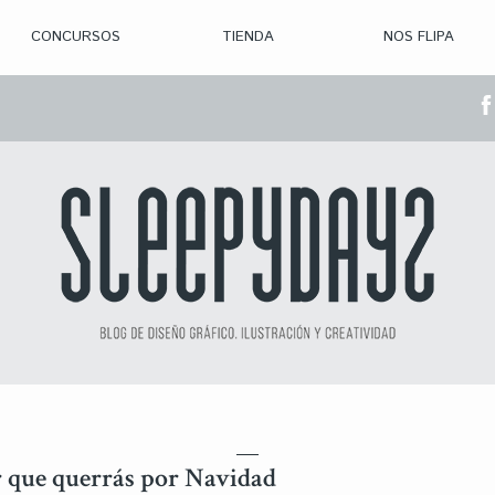
CONCURSOS
TIENDA
NOS FLIPA
> CON. ABIERTAS
> CON. CERRADA
> CONVOCADOS
> GANADORES
r que querrás por Navidad