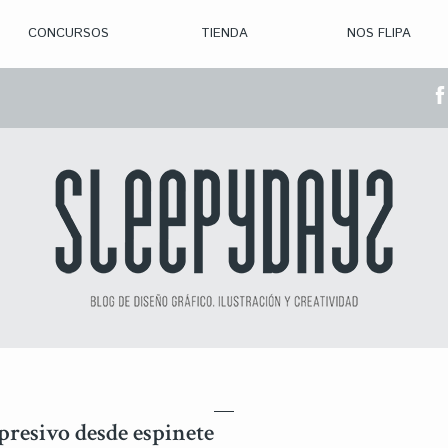
CONCURSOS
TIENDA
NOS FLIPA
> CON. ABIERTAS
> CON. CERRADA
> CONVOCADOS
> GANADORES
presivo desde espinete