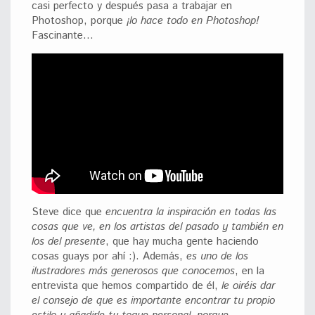
casi perfecto y después pasa a trabajar en
Photoshop, porque
¡lo hace todo en Photoshop!
Fascinante…
Steve dice que
encuentra la inspiración en todas las
cosas que ve, en los artistas del pasado y también en
los del presente
, que hay mucha gente haciendo
cosas guays por ahí :). Además,
es uno de los
ilustradores más generosos que conocemos
, en la
entrevista que hemos compartido de él,
le oiréis dar
el consejo de que es importante encontrar tu propio