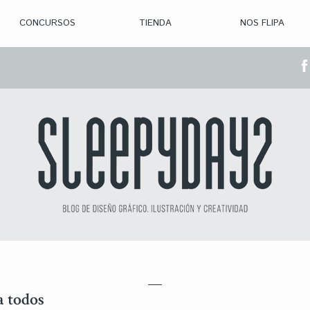
CONCURSOS
TIENDA
NOS FLIPA
> CON. ABIERTAS
> CON. CERRADA
> CONVOCADOS
> GANADORES
a todos