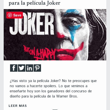
para la película Joker
Save
¿Has visto ya la película Joker? No te preocupes que
no vamos a hacerte spoilers. Lo que venimos a
enseñarte hoy son los ganadores del concurso de
diseño para la película de la Warner Bros.
LEER MÁS