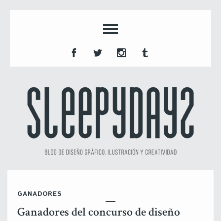
GANADORES
Ganadores del concurso de diseño