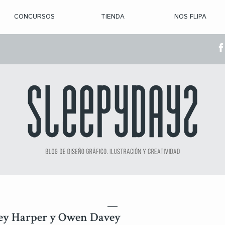
CONCURSOS
TIENDA
NOS FLIPA
> CON. ABIERTAS
> CON. CERRADA
> CONVOCADOS
> GANADORES
ley Harper y Owen Davey