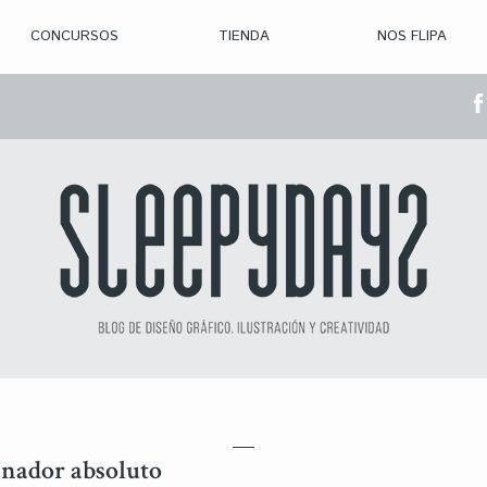
CONCURSOS
TIENDA
NOS FLIPA
> CON. ABIERTAS
> CON. CERRADA
> CONVOCADOS
> GANADORES
anador absoluto