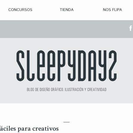
CONCURSOS
TIENDA
NOS FLIPA
> CON. ABIERTAS
> CON. CERRADA
> CONVOCADOS
> GANADORES
áciles para creativos