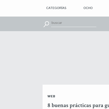
CATEGORÍAS
OCHO
> ILUSTRACIÓN
> DISEÑO
GRÁFICO
> APRENDE
CON
> TIPOGRAFÍA
> EDITORIAL
> BRANDING
> OCHO
> PACKAGING
> SR.
SLEEPLESS
> WEB
> CINE
> VÍDEOS
> MOTION
> CONCURSOS
> TUTORIALES
> RECURSOS
>
WEB
DESCUBRIENDO
A
8 buenas prácticas para gu
> LIBROS