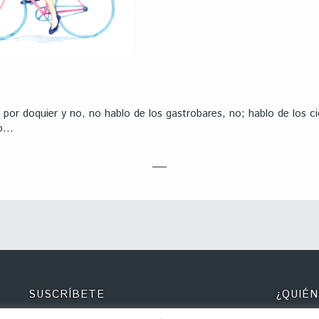
or doquier y no, no hablo de los gastrobares, no; hablo de los cicl
do…
SUSCRÍBETE
¿QUIÉN
Recibe nuestra newsletter para estar al tanto de
Detrás de