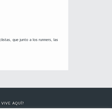
istas, que junto a los runners, las
 VIVE AQUÍ?
 Sleepydays están su creador, Agu