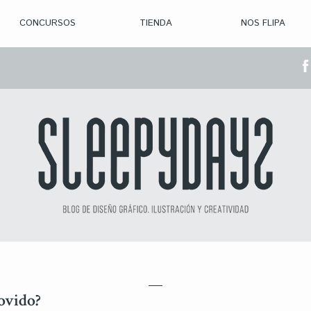
CONCURSOS
TIENDA
NOS FLIPA
> CON. ABIERTAS
> CON. CERRADA
> CONVOCADOS
> GANADORES
movido?