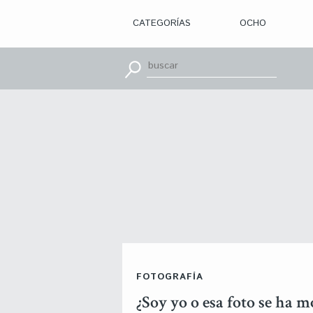
CATEGORÍAS
OCHO
> ILUSTRACIÓN
> DISEÑO
GRÁFICO
> APRENDE
CON
> TIPOGRAFÍA
> EDITORIAL
> BRANDING
> OCHO
> PACKAGING
> SR.
SLEEPLESS
> WEB
> CINE
> VÍDEOS
> MOTION
> CONCURSOS
> TUTORIALES
> RECURSOS
>
FOTOGRAFÍA
DESCUBRIENDO
A
¿Soy yo o esa foto se ha 
> LIBROS