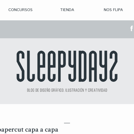
CONCURSOS
TIENDA
NOS FLIPA
> CON. ABIERTAS
> CON. CERRADA
> CONVOCADOS
> GANADORES
 papercut capa a capa