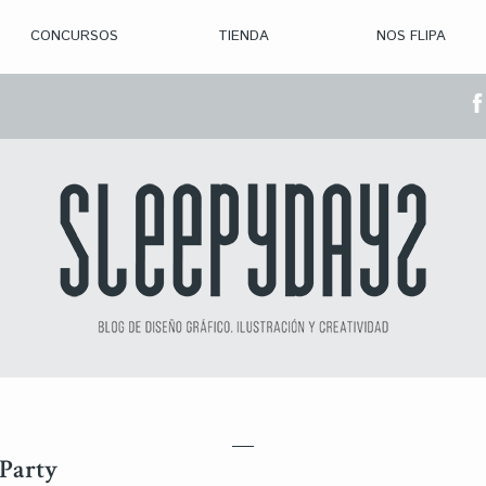
CONCURSOS
TIENDA
NOS FLIPA
> CON. ABIERTAS
> CON. CERRADA
> CONVOCADOS
> GANADORES
 Party