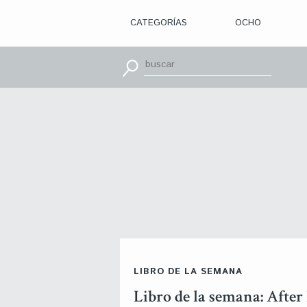
CATEGORÍAS
OCHO
> ILUSTRACIÓN
> DISEÑO
GRÁFICO
> APRENDE
CON
> TIPOGRAFÍA
> EDITORIAL
> BRANDING
> OCHO
> PACKAGING
> SR.
SLEEPLESS
> WEB
> CINE
> VÍDEOS
> MOTION
> CONCURSOS
> TUTORIALES
> RECURSOS
>
LIBRO DE LA SEMANA
DESCUBRIENDO
A
Libro de la semana: After
> LIBROS