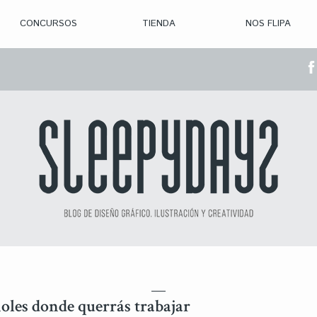
CONCURSOS
TIENDA
NOS FLIPA
> CON. ABIERTAS
> CON. CERRADA
> CONVOCADOS
> GANADORES
ñoles donde querrás trabajar