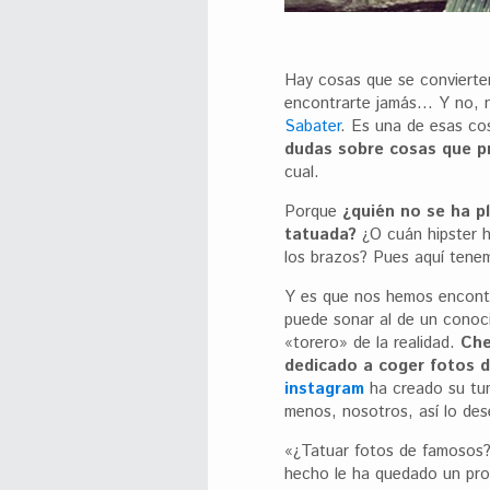
Hay cosas que se convierte
encontrarte jamás… Y no, 
Sabater
. Es una de esas co
dudas sobre cosas que p
cual.
Porque
¿quién no se ha p
tatuada?
¿O cuán hipster h
los brazos? Pues aquí tenem
Y es que nos hemos encon
puede sonar al de un conoci
«torero» de la realidad.
Che
dedicado a coger fotos d
instagram
ha creado su tu
menos, nosotros, así lo de
«¿Tatuar fotos de famosos
hecho le ha quedado un pro