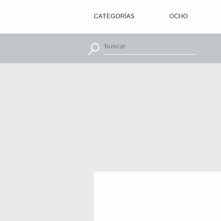
CATEGORÍAS
OCHO
> ILUSTRACIÓN
> DISEÑO
GRÁFICO
> APRENDE
CON
> TIPOGRAFÍA
> EDITORIAL
> BRANDING
> OCHO
> PACKAGING
> SR.
SLEEPLESS
> WEB
> CINE
> VÍDEOS
> MOTION
> CONCURSOS
> TUTORIALES
> RECURSOS
>
DESCUBRIENDO
A
> LIBROS