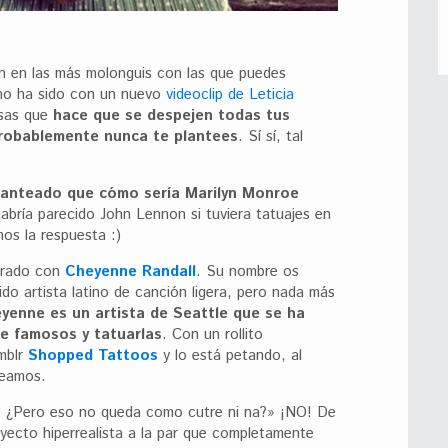
n en las más molonguis con las que puedes
no ha sido con un nuevo
videoclip de Leticia
sas que
hace que se despejen todas tus
robablemente nunca te plantees
. Sí sí, tal
lanteado que cómo sería Marilyn Monroe
abría parecido John Lennon si tuviera tatuajes en
os la respuesta :)
trado con
Cheyenne Randall
. Su nombre os
do artista latino de canción ligera, pero nada más
yenne es un artista de Seattle que se ha
e famosos y tatuarlas
. Con un rollito
mblr
Shopped Tattoos
y lo está petando, al
seamos.
? ¿Pero eso no queda como cutre ni na?» ¡NO! De
yecto hiperrealista a la par que completamente