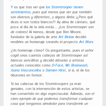
Y es que
tras ver que
los Stormtrooper tienen
sentimientos
, pues qué menos que ver que también
son diversos y diferentes
, y alguno diréis ¡¿Pero qué
dices si son todos blancos?! Ay alma de cántaro, qué
poco al día de la vida estás…
¡Los Stormtrooper son
de colores!
Al menos, desde que Ben Moore,
fundador de la galería de arte
Art Below
decidió
rendirles un homenaje creando el proyecto
Art Wars
.
¿Un homenaje cómo? Os preguntaréis, pues
el señor
cogió unas cuantas cabezas de Stormtrooper así
blancas sencillitas y decidió dárselas a artistas
actuales conocidos
como
D-Face
,
Mr. Brainwash
,
Joana Vasconcellos
o
Damien Hirst
, sí sí, el de los
tiburones en formol.
Si las cabezas de los Stormtroopers ya eran
geniales, con la intervención de estos artistas, se
han convertido en algo espectacular. Además,
son el
claro ejemplo de que podemos transformar cualquier
cosa que tengamos alrededor para transferirle un