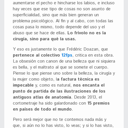
aumentarse el pecho e hincharse los labios, e incluso
hay veces que ese tipo de cosas no son asunto de
superficialidad, sino que más bien generan un
problema psicológico. Al fin y al cabo, con todas las
cosas pasa lo mismo, todo depende del uso y el
abuso que se hace de ellas.
Lo frívolo no es la
cirugía, sino para qué la usas.
Y eso es justamente lo que Frédéric Doazan, que
pertenece al colectivo
12fps
, critica en esta obra.
La obsesión con canon de una belleza que ni siquiera
es bella, y el maltrato al que se somete el cuerpo.
Piense lo que piense uno sobre la belleza, la cirugía y
la mujer como objeto, l
a factura técnica es
impecable
y, como es natural,
nos encanta el
punto de partida de las ilustraciones de los
antiguos atlas de anatomía
. Desde 2013, el
cortometraje ha sido galardonado con
15 premios
en países de todo el mundo
.
Pero será mejor que no te contemos nada más y
que, si aún no lo has visto, lo veas; y si lo has visto,