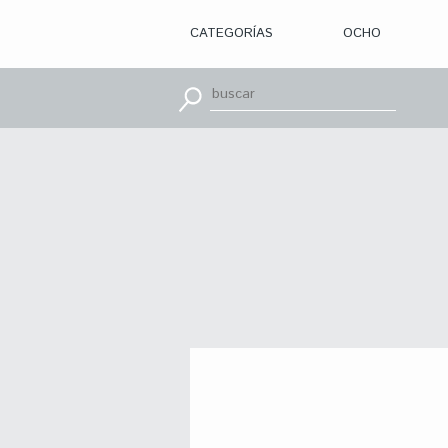
CATEGORÍAS
OCHO
> ILUSTRACIÓN
> DISEÑO
GRÁFICO
> APRENDE
CON
> TIPOGRAFÍA
> EDITORIAL
> BRANDING
> OCHO
> PACKAGING
> SR.
SLEEPLESS
> WEB
> CINE
> VÍDEOS
> MOTION
> CONCURSOS
> TUTORIALES
> RECURSOS
>
DESCUBRIENDO
A
> LIBROS