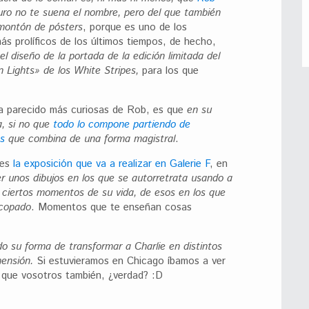
uro no te suena el nombre, pero del que también
 montón de pósters
, porque es uno de los
ás prolíficos de los últimos tiempos, de hecho,
 diseño de la portada de la edición limitada del
 Lights» de los White Stripes,
para los que
a parecido más curiosas de Rob, es que
en su
a, si no que
todo lo compone partiendo de
os
que combina de una forma magistral
.
 es
la exposición que va a realizar en Galerie F
, en
r unos dibujos en los que se autorretrata usando a
 ciertos momentos de su vida, de esos en los que
ocopado
. Momentos que te enseñan cosas
 su forma de transformar a Charlie en distintos
mensión.
Si estuvieramos en Chicago íbamos a ver
ro que vosotros también, ¿verdad? :D