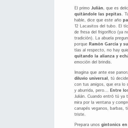
El primo
Julián
, que es del
quitándole las pepitas
. T
hable, dice que este año
pa
12 Lacasitos del tubo. El 
de fresa del frigorífico (ya
tradición). La abuela pregu
porque
Ramón García y su
tías al respecto, no hay qui
quitando la alianza y ech
emoción del brindis.
Imagina que ante ese pano
diluvio universal
, tú decid
con tus amigos, que era lo 
y aburrida, pero…
Entre lo
Julián. Cuando entró tú ya 
mira por la ventana y compr
canapés veganos, barbas, t
triste.
Prepara unos
gintonics en