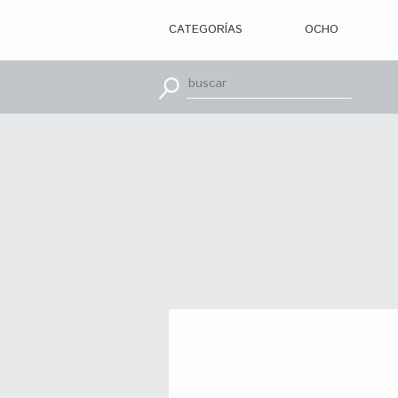
CATEGORÍAS
OCHO
> ILUSTRACIÓN
> DISEÑO
GRÁFICO
> APRENDE
CON
> TIPOGRAFÍA
> EDITORIAL
> BRANDING
> OCHO
> PACKAGING
> SR.
SLEEPLESS
> WEB
> CINE
> VÍDEOS
> MOTION
> CONCURSOS
> TUTORIALES
> RECURSOS
>
DESCUBRIENDO
A
> LIBROS