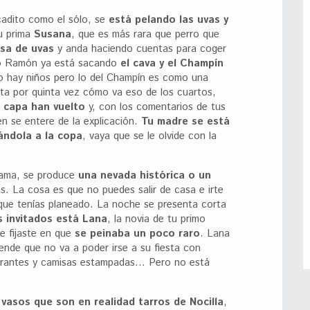
icadito como el sólo, se
está pelando las uvas y
u prima
Susana
, que es más rara que perro que
sa de uvas
y anda haciendo cuentas para coger
tío Ramón ya está sacando
el cava y el Champín
 no hay niños pero lo del Champín es como una
nta por quinta vez cómo va eso de los cuartos,
 capa han vuelto
y, con los comentarios de tus
en se entere de la explicación.
Tu madre se está
ándola a la copa
, vaya que se le olvide con la
rama, se produce
una nevada histórica o un
es. La cosa es que no puedes salir de casa e irte
que tenías planeado. La noche se presenta corta
s invitados está Lana
, la novia de tu primo
te fijaste en que
se peinaba un poco raro
. Lana
ende que no va a poder irse a su fiesta con
irantes y camisas estampadas… Pero no está
 vasos que son en realidad tarros de Nocilla
,