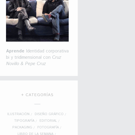
Aprende
Identidad corporativa
bi y tridimensional con
Cruz
Novillo & Pepe Cruz
+ CATEGORÍAS
ILUSTRACIÓN
DISEÑO GRÁFICO
TIPOGRAFÍA
EDITORIAL
PACKAGING
FOTOGRAFÍA
LIBRO DE LA SEMANA