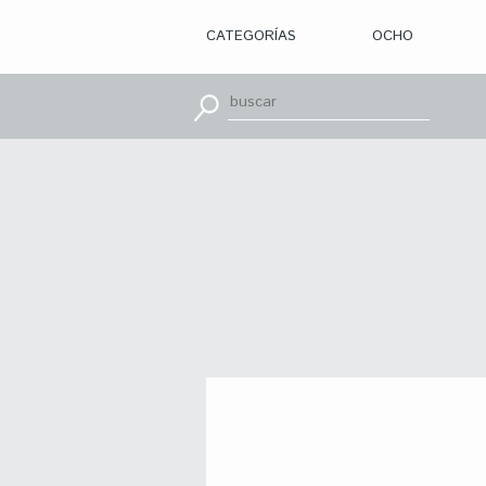
CATEGORÍAS
OCHO
> ILUSTRACIÓN
> DISEÑO
GRÁFICO
> APRENDE
CON
> TIPOGRAFÍA
> EDITORIAL
> BRANDING
> OCHO
> PACKAGING
> SR.
SLEEPLESS
> WEB
> CINE
> VÍDEOS
> MOTION
> CONCURSOS
> TUTORIALES
> RECURSOS
>
DESCUBRIENDO
A
> LIBROS