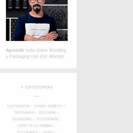
Aprende
todo sobre Branding
y Packaging con
Eric Morales
+ CATEGORÍAS
ILUSTRACIÓN
DISEÑO GRÁFICO
TIPOGRAFÍA
EDITORIAL
PACKAGING
FOTOGRAFÍA
LIBRO DE LA SEMANA
TUTORIALES
OCHO