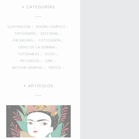
+ CATEGORÍAS
ILUSTRACIÓN
DISEÑO GRÁFICO
TIPOGRAFÍA
EDITORIAL
PACKAGING
FOTOGRAFÍA
LIBRO DE LA SEMANA
TUTORIALES
OCHO
RECURSOS
CINE
MOTION GRAPHIC
VÍDEOS
+ ARTÍCULOS