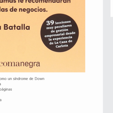
 como un síndrome de Down
a
 páginas
a