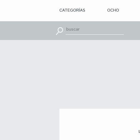
CATEGORÍAS
OCHO
> ILUSTRACIÓN
> DISEÑO
GRÁFICO
> APRENDE
CON
> TIPOGRAFÍA
> EDITORIAL
> BRANDING
> OCHO
> PACKAGING
> SR.
SLEEPLESS
> WEB
> CINE
> VÍDEOS
> MOTION
> CONCURSOS
> TUTORIALES
> RECURSOS
>
DESCUBRIENDO
A
> LIBROS