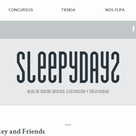
CONCURSOS
TIENDA
NOS FLIPA
> CON. ABIERTAS
> CON. CERRADA
> CONVOCADOS
> GANADORES
key and Friends