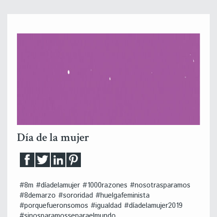
Día de la mujer
#8m #díadelamujer #1000razones #nosotrasparamos
#8demarzo #sororidad #huelgafeminista
#porquefueronsomos #igualdad #díadelamujer2019
#sinosparamosseparaelmundo