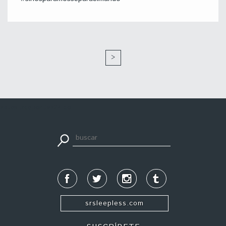
>
apuestadeportiva24.co
srsleepless.com