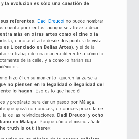
 y la evolución es sólo una cuestión de
r
sus referentes
,
Dadi Dreucol
no puede nombrar
s cuenta por cientos, aunque se atreve a decir
entra más en otras artes como el cine o la
rtista, conoce el arte desde dos puntos de vista
es
es Licenciado en Bellas Artes
), y el de la
ontar su trabajo de una manera diferente a cómo lo
tamente de la calle, y a como lo harían sus
adémicos.
omo hizo él en su momento, quieren lanzarse a
 que
no piensen en la legalidad o ilegalidad del
mente lo hagan
. Eso es lo que hace él.
nes y prepárate para dar un paseo por Málaga.
nte que quizá no conoces, o conoces poco: la de
, la de las reivindicaciones.
Dadi Dreucol y ocho
rbano en Málaga
. Porque cómo el mismo añade
he truth is out there»
: