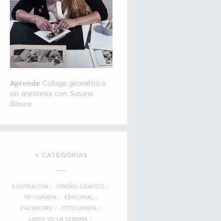
Aprende
Collage geométrico
sin anestesia con
Susana
Blasco
+ CATEGORÍAS
ILUSTRACIÓN
DISEÑO GRÁFICO
TIPOGRAFÍA
EDITORIAL
PACKAGING
FOTOGRAFÍA
LIBRO DE LA SEMANA