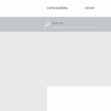
CATEGORÍAS
OCHO
> ILUSTRACIÓN
> DISEÑO
GRÁFICO
> APRENDE
CON
> TIPOGRAFÍA
> EDITORIAL
> BRANDING
> OCHO
> PACKAGING
> SR.
SLEEPLESS
> WEB
> CINE
> VÍDEOS
> MOTION
> CONCURSOS
> TUTORIALES
> RECURSOS
>
DESCUBRIENDO
A
> LIBROS