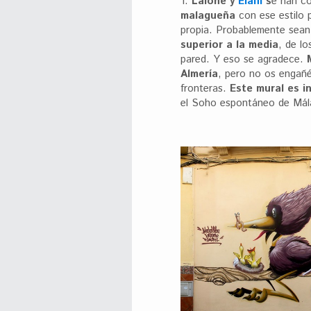
1.
Lalone y
Elafil
s
e han c
malagueña
con ese estilo p
propia. Probablemente sean
superior a la media
, de lo
pared. Y eso se agradece.
Almería
, pero no os engañé
fronteras.
Este mural es in
el Soho espontáneo de Mál