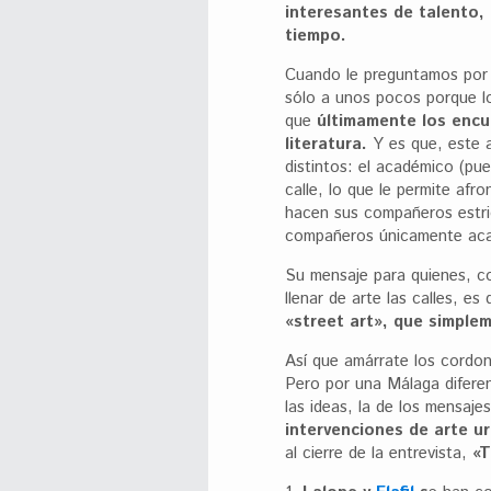
interesantes de talento,
tiempo.
Cuando le preguntamos po
sólo a unos pocos porque lo
que
últimamente los encu
literatura.
Y es que, este a
distintos: el académico (pu
calle, lo que le permite afr
hacen sus compañeros estric
compañeros únicamente ac
Su mensaje para quienes, c
llenar de arte las calles, es
«street art», que simple
Así que amárrate los cordo
Pero por una Málaga difere
las ideas, la de los mensajes
intervenciones de arte u
al cierre de la entrevista,
«T