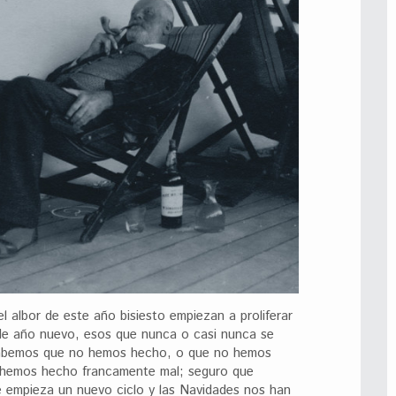
l albor de este año bisiesto empiezan a proliferar
 de año nuevo, esos que nunca o casi nunca se
abemos que no hemos hecho, o que no hemos
 hemos hecho francamente mal; seguro que
e empieza un nuevo ciclo y las Navidades nos han