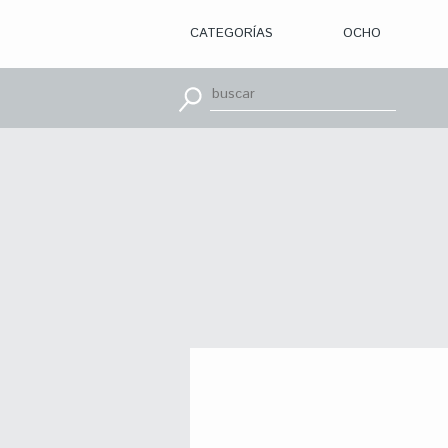
CATEGORÍAS
OCHO
> ILUSTRACIÓN
> DISEÑO
GRÁFICO
> APRENDE
CON
> TIPOGRAFÍA
> EDITORIAL
> BRANDING
> OCHO
> PACKAGING
> SR.
SLEEPLESS
> WEB
> CINE
> VÍDEOS
> MOTION
> CONCURSOS
> TUTORIALES
> RECURSOS
>
DESCUBRIENDO
A
> LIBROS